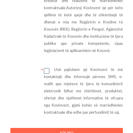
kreditor dhe realizimit të marrëdhënies
kontraktuale.Autorizoj KosInvest që për këto
qëllime të ketë qasje dhe të shkëmbejë të
dhënat e mia me Regjistrin e Kredive të
Kosovës (RKK), Regjistrin e Pengut, Agjencinë
Kadastrale të Kosovës dhe institucione të tjera
publike apo private kompetente, sipas
legjislacionit të aplikueshëm në Kosovë.
Unë pajtohem që KosInvest të më
kontaktojë dhe informojë përmes SMS, e-
mailit apo mjeteve të tjera të komunikimit
elektronik lidhur me shërbimet, produktet,
ofertat dhe njoftimet informative të ofruara
nga KosInvest, gjatë kohës së marrëdhënies
kontraktuale dhe edhe pas përfundimit të saj.