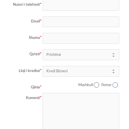
Numri i telefonit
Email
Shuma
Qyteti
Lloji i kredisë
Mashkull
Femer
Gjinia
Komenti