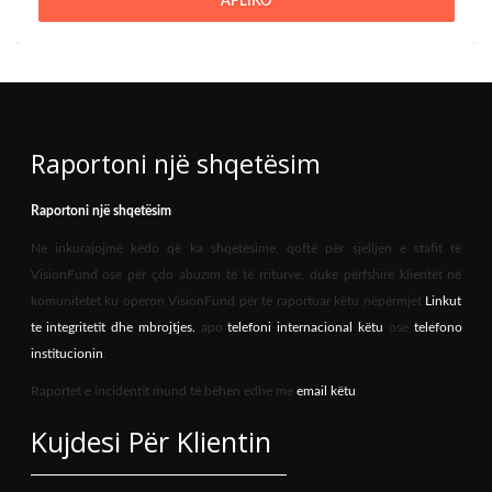
APLIKO
Raportoni një shqetësim
Raportoni një shqetësim
Ne inkurajojmë këdo që ka shqetësime, qoftë për sjelljen e stafit të
VisionFund ose për çdo abuzim të të rriturve, duke përfshirë klientët në
komunitetet ku operon VisionFund për të raportuar këtu nëpërmjet
Linkut
te integritetit dhe mbrojtjes.
apo
telefoni internacional këtu
ose
telefono
institucionin
.
Raportet e incidentit mund të bëhen edhe me
email këtu
.
Kujdesi Për Klientin