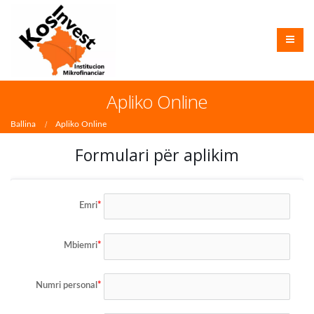
Apliko Online
Ballina
Apliko Online
Formulari për aplikim
Emri
Mbiemri
Numri personal