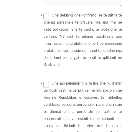
Unë deklaroj dhe konfirmoj se të gjitha të
dhënat personale të ofruara nga ana ime në
këtë aplikacion janë të sakta, të plota dhe të
vërteta. Në rast të ndonjë pasaktësie apo
informacioni jo të plotë, unë bart përgjegjësinë
e plotë për çdo pasojë që mund të rrjedhë nga
deklarimet e mia gjatë procesit të aplikimit në
KosInvest.
Unë jap pëlqimin tim të lirë dhe vullnetar
që KosInvest, në përputhje me legjislacionin në
fuqi në Republikën e Kosovës, të mbledhë,
verifikojë, përdorë, përpunojë, ruajë dhe ndajë
të dhënat e mia personale për qëllime të
procesimit dhe vlerësimit të aplikacionit për
kredi, identifikimit tim, vlerësimit të riskut